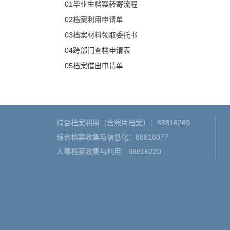
01毕业生档案转寄流程
02档案利用申请单
03档案材料领取委托书
04跨部门查档申请表
05档案借出申请单
综合档案利用（含照片档案）：88816269
综合档案收集与信息化：88816077
人事档案收集与利用：88816220