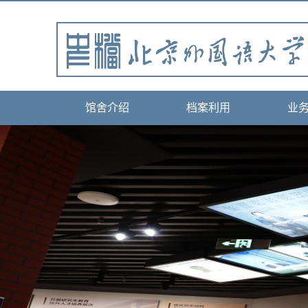
馆舍介绍
档案利用
业